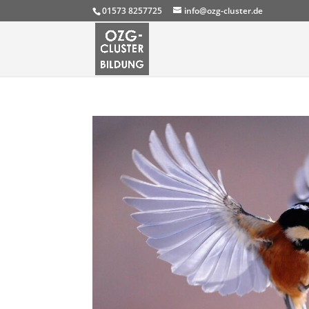
01573 8257725
info@ozg-cluster.de