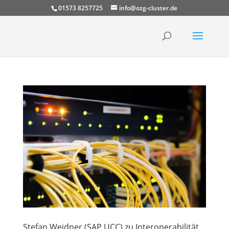
01573 8257725
info@ozg-cluster.de
Stefan Weidner (SAP UCC) zu Interoperabilität